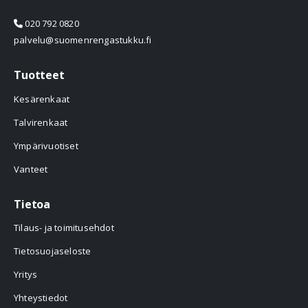
020 792 0820
palvelu@suomenrengastukku.fi
Tuotteet
Kesärenkaat
Talvirenkaat
Ympärivuotiset
Vanteet
Tietoa
Tilaus- ja toimitusehdot
Tietosuojaseloste
Yritys
Yhteystiedot