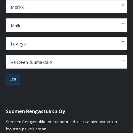
Merkki
Malli
Leveys
Vanteen tuumakoko
Etsi
Suomen Rengastukku Oy
Suomen Rengastukku on tunnettu edullisista hinnoistaan ja
hyvästä palvelustaan.