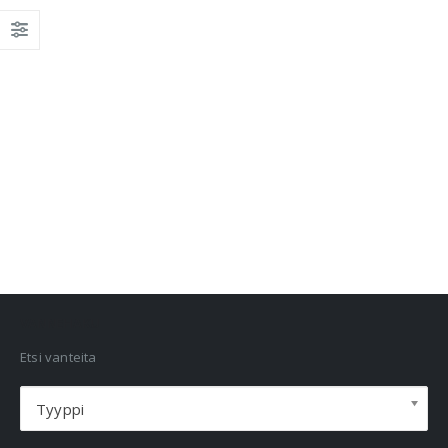
VANNEHAKU
Etsi vanteita
Tyyppi