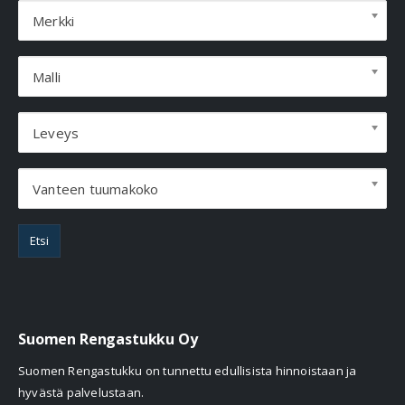
Merkki
Malli
Leveys
Vanteen tuumakoko
Etsi
Suomen Rengastukku Oy
Suomen Rengastukku on tunnettu edullisista hinnoistaan ja
hyvästä palvelustaan.