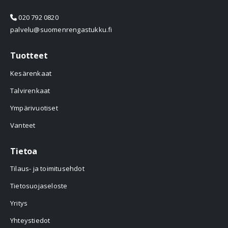
020 792 0820
palvelu@suomenrengastukku.fi
Tuotteet
Kesärenkaat
Talvirenkaat
Ympärivuotiset
Vanteet
Tietoa
Tilaus- ja toimitusehdot
Tietosuojaseloste
Yritys
Yhteystiedot