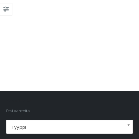
VANNEHAKU
Etsi vanteita
Tyyppi