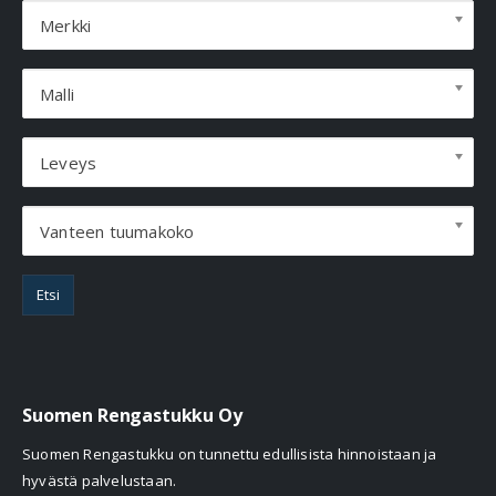
Merkki
Malli
Leveys
Vanteen tuumakoko
Etsi
Suomen Rengastukku Oy
Suomen Rengastukku on tunnettu edullisista hinnoistaan ja
hyvästä palvelustaan.