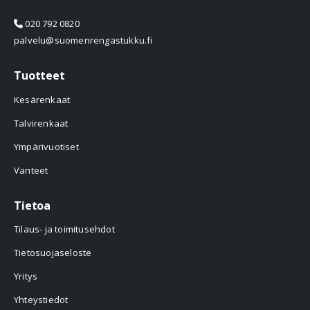
020 792 0820
palvelu@suomenrengastukku.fi
Tuotteet
Kesärenkaat
Talvirenkaat
Ympärivuotiset
Vanteet
Tietoa
Tilaus- ja toimitusehdot
Tietosuojaseloste
Yritys
Yhteystiedot