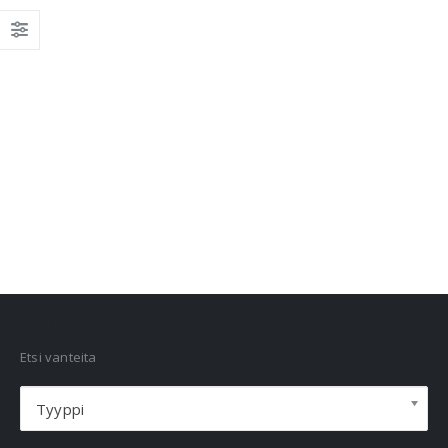
VANNEHAKU
Etsi vanteita
Tyyppi