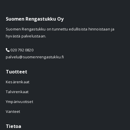
Suomen Rengastukku Oy
Suomen Rengastukku on tunnettu edullisista hinnoistaan ja
hyvästä palvelustaan.
020 792 0820
palvelu@suomenrengastukku.fi
Tuotteet
Kesärenkaat
Talvirenkaat
Ympärivuotiset
Vanteet
Tietoa