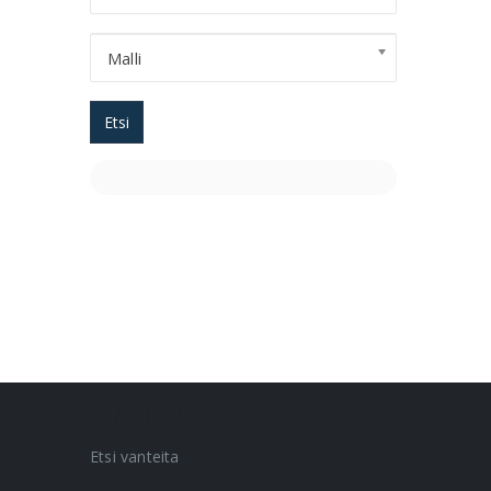
Malli
Etsi
VANNEHAKU
Etsi vanteita