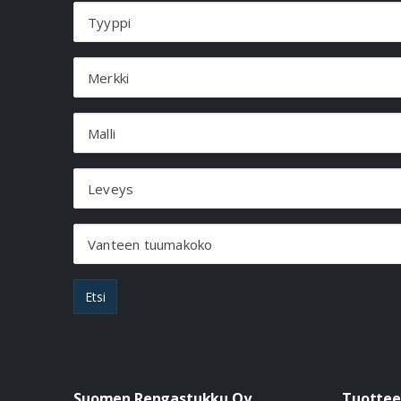
Tyyppi
Merkki
Malli
Leveys
Vanteen tuumakoko
Etsi
Suomen Rengastukku Oy
Tuottee