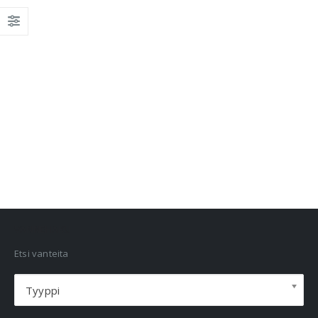
VANNEHAKU
Etsi vanteita
Tyyppi