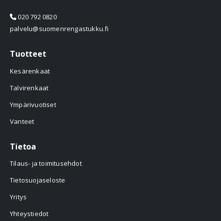
020 792 0820
palvelu@suomenrengastukku.fi
Tuotteet
Kesärenkaat
Talvirenkaat
Ympärivuotiset
Vanteet
Tietoa
Tilaus- ja toimitusehdot
Tietosuojaseloste
Yritys
Yhteystiedot