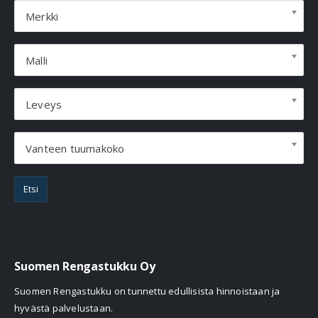
Merkki
Malli
Leveys
Vanteen tuumakoko
Etsi
Suomen Rengastukku Oy
Suomen Rengastukku on tunnettu edullisista hinnoistaan ja
hyvästä palvelustaan.