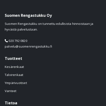
Suomen Rengastukku Oy
Suomen Rengastukku on tunnettu edullisista hinnoistaan ja
hyvästä palvelustaan.
020 792 0820
palvelu@suomenrengastukku.fi
Tuotteet
Kesärenkaat
Talvirenkaat
Ympärivuotiset
Vanteet
Tietoa