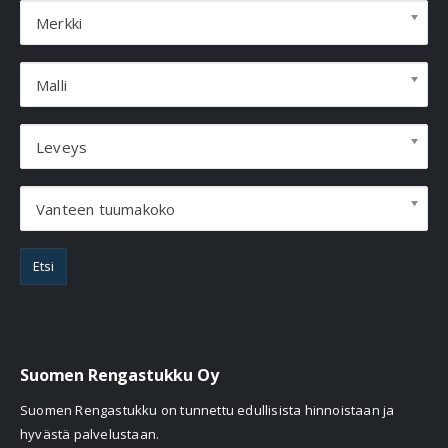
Merkki
Malli
Leveys
Vanteen tuumakoko
Etsi
Suomen Rengastukku Oy
Suomen Rengastukku on tunnettu edullisista hinnoistaan ja
hyvästä palvelustaan.