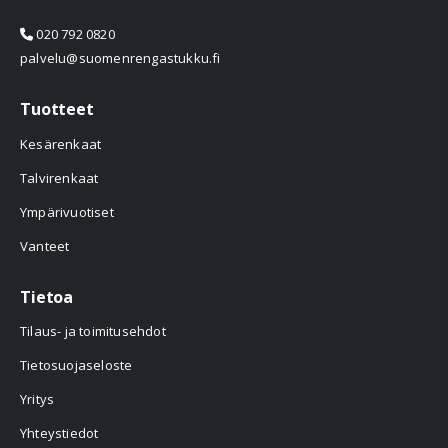
020 792 0820
palvelu@suomenrengastukku.fi
Tuotteet
Kesärenkaat
Talvirenkaat
Ympärivuotiset
Vanteet
Tietoa
Tilaus- ja toimitusehdot
Tietosuojaseloste
Yritys
Yhteystiedot