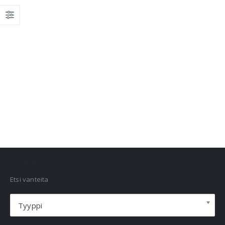
VANNEHAKU
Etsi vanteita
Tyyppi