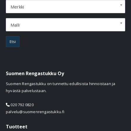
Merkki
Malli
Etsi
Suomen Rengastukku Oy
Suomen Rengastukku on tunnettu edullisista hinnoistaan ja
hyvästä palvelustaan.
020 792 0820
palvelu@suomenrengastukku.fi
Tuotteet