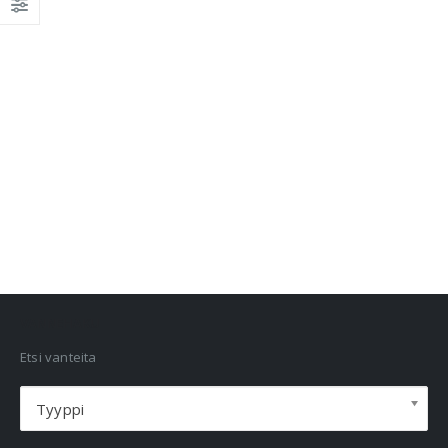
VANNEHAKU
Etsi vanteita
Tyyppi