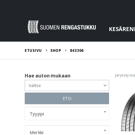
KESÄREN
ETUSIVU
SHOP
843306
Järjestyst
Hae auton mukaan
ETSI
Tyyppi
Merkki