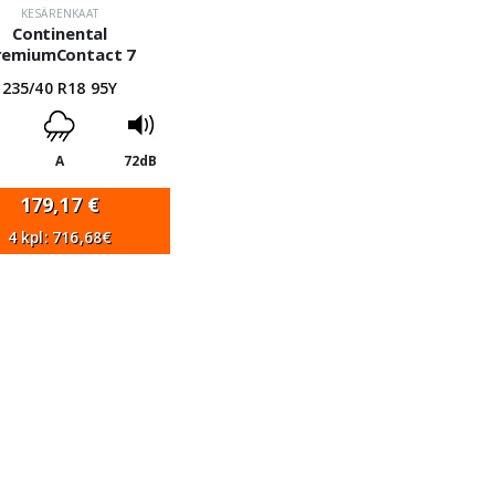
KESÄRENKAAT
Continental
remiumContact 7
235/40 R18 95Y
A
72dB
179,17
€
4 kpl: 716,68€