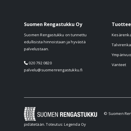
Suomen Rengastukku Oy
Tuottee
Suomen Rengastukku on tunnettu
Kesärenk
edullisista hinnoistaan ja hyvästä
Talvirenka
palvelustaan.
Ympärivuo
020 792 0820
Vanteet
palvelu@suomenrengastukku.fi
© Suomen Reng
pidätetään.
Toteutus: Legenda Oy