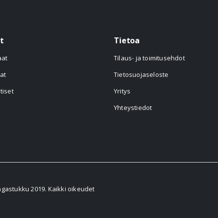
t
Tietoa
aat
Tilaus- ja toimitusehdot
at
Tietosuojaseloste
tiset
Yritys
Yhteystiedot
astukku 2019. Kaikki oikeudet