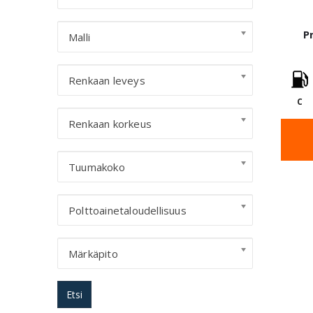
P
Malli
Renkaan leveys
C
Renkaan korkeus
Tuumakoko
Polttoainetaloudellisuus
Märkäpito
Etsi