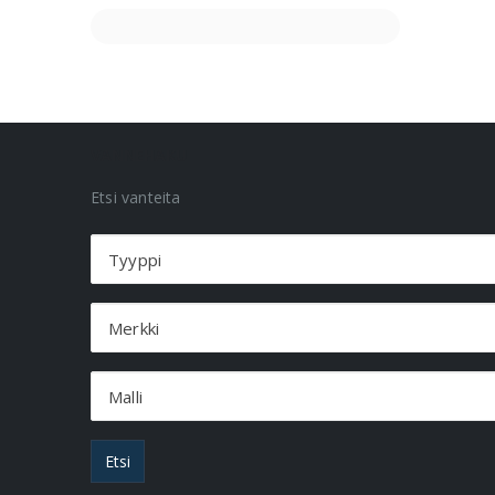
VANNEHAKU
Etsi vanteita
Tyyppi
Merkki
Malli
Etsi