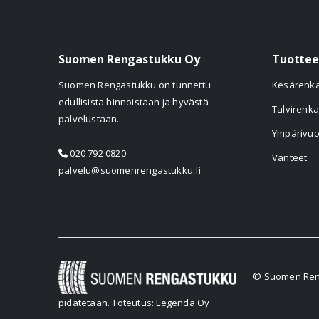
Suomen Rengastukku Oy
Tuottee
Suomen Rengastukku on tunnettu
Kesärenk
edullisista hinnoistaan ja hyvästä
Talvirenka
palvelustaan.
Ympärivuo
020 792 0820
Vanteet
palvelu@suomenrengastukku.fi
© Suomen Reng
pidätetään.
Toteutus: Legenda Oy