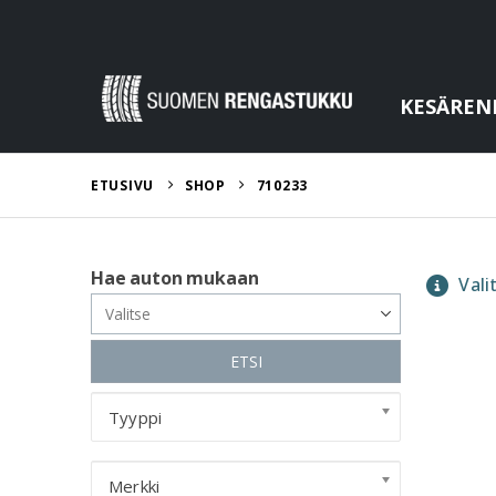
KESÄREN
ETUSIVU
SHOP
710233
Hae auton mukaan
Valit
ETSI
Tyyppi
Merkki