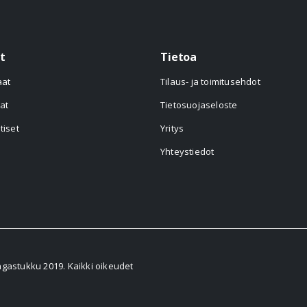
t
Tietoa
aat
Tilaus- ja toimitusehdot
at
Tietosuojaseloste
tiset
Yritys
Yhteystiedot
astukku 2019. Kaikki oikeudet