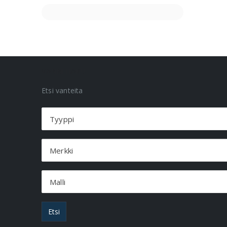
VANNEHAKU
Etsi vanteita
Tyyppi
Merkki
Malli
Etsi