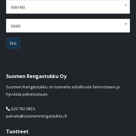
Merkki
Malli
Etsi
Suomen Rengastukku Oy
Suomen Rengastukku on tunnettu edullisista hinnoistaan ja
hyvästä palvelustaan.
020 792 0820
palvelu@suomenrengastukku.fi
Tuotteet