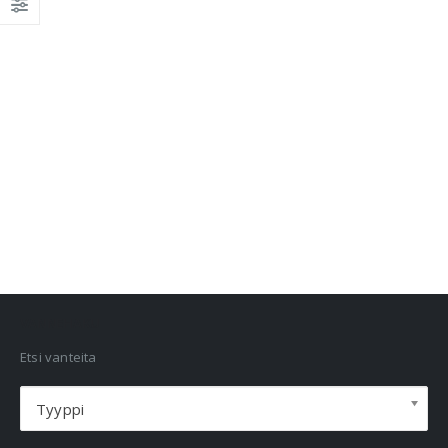
VANNEHAKU
Etsi vanteita
Tyyppi