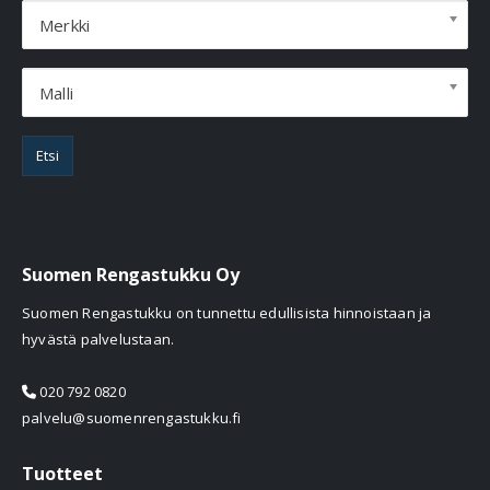
Merkki
Malli
Etsi
Suomen Rengastukku Oy
Suomen Rengastukku on tunnettu edullisista hinnoistaan ja
hyvästä palvelustaan.
020 792 0820
palvelu@suomenrengastukku.fi
Tuotteet