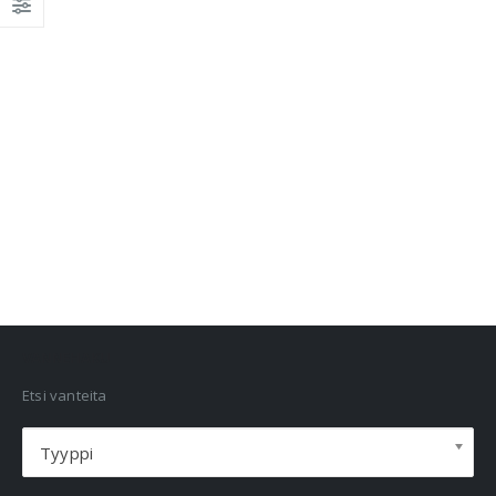
VANNEHAKU
Etsi vanteita
Tyyppi