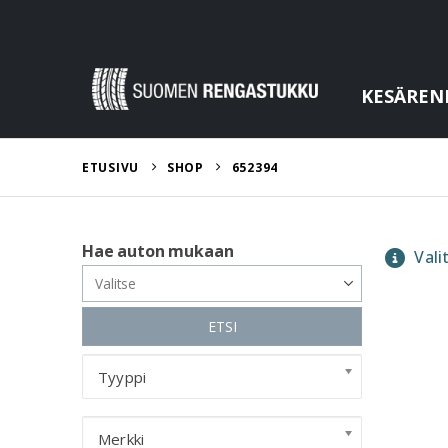
KESÄREN
ETUSIVU
SHOP
652394
Hae auton mukaan
Valit
ETSI
Tyyppi
Merkki