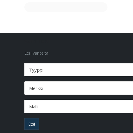
VANNEHAKU
Etsi vanteita
Tyyppi
Merkki
Malli
Etsi