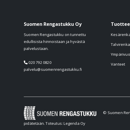
Suomen Rengastukku Oy
Tuottee
Suomen Rengastukku on tunnettu
Kesärenk
edullisista hinnoistaan ja hyvästä
Talvirenka
palvelustaan.
Ympärivuo
020 792 0820
Vanteet
palvelu@suomenrengastukku.fi
© Suomen Reng
pidätetään.
Toteutus: Legenda Oy