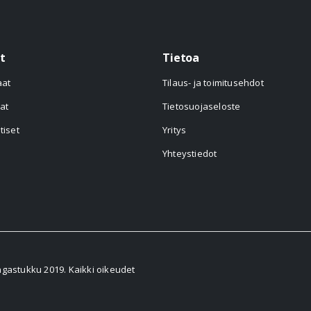
t
Tietoa
aat
Tilaus- ja toimitusehdot
at
Tietosuojaseloste
tiset
Yritys
Yhteystiedot
astukku 2019. Kaikki oikeudet