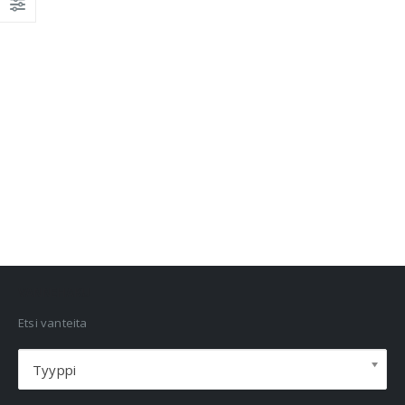
VANNEHAKU
Etsi vanteita
Tyyppi