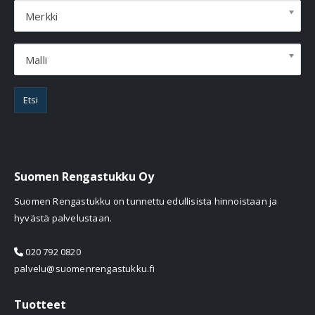
Merkki
Malli
Etsi
Suomen Rengastukku Oy
Suomen Rengastukku on tunnettu edullisista hinnoistaan ja
hyvästä palvelustaan.
020 792 0820
palvelu@suomenrengastukku.fi
Tuotteet