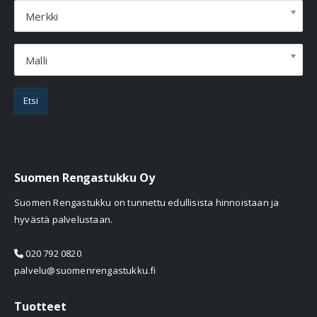
Merkki
Malli
Etsi
Suomen Rengastukku Oy
Suomen Rengastukku on tunnettu edullisista hinnoistaan ja
hyvästä palvelustaan.
020 792 0820
palvelu@suomenrengastukku.fi
Tuotteet