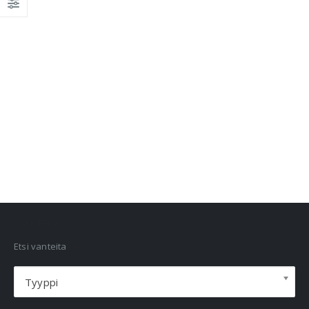
VANNEHAKU
Etsi vanteita
Tyyppi