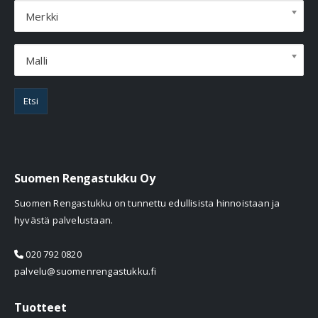
Merkki
Malli
Etsi
Suomen Rengastukku Oy
Suomen Rengastukku on tunnettu edullisista hinnoistaan ja
hyvästä palvelustaan.
020 792 0820
palvelu@suomenrengastukku.fi
Tuotteet