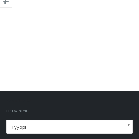
VANNEHAKU
Etsi vanteita
Tyyppi