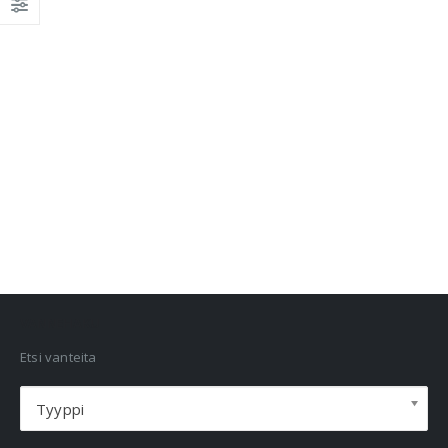
VANNEHAKU
Etsi vanteita
Tyyppi