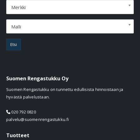
Merkki
Malli
Etsi
Suomen Rengastukku Oy
Suomen Rengastukku on tunnettu edullisista hinnoistaan ja
hyvästä palvelustaan.
020 792 0820
palvelu@suomenrengastukku.fi
Tuotteet