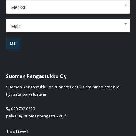
Merkki
Malli
Etsi
Suomen Rengastukku Oy
Suomen Rengastukku on tunnettu edullisista hinnoistaan ja
hyvästä palvelustaan.
020 792 0820
palvelu@suomenrengastukku.fi
Tuotteet