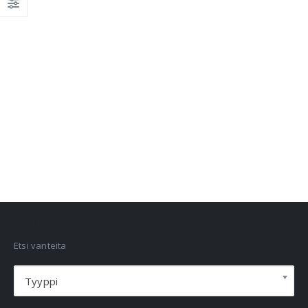
VANNEHAKU
Etsi vanteita
Tyyppi