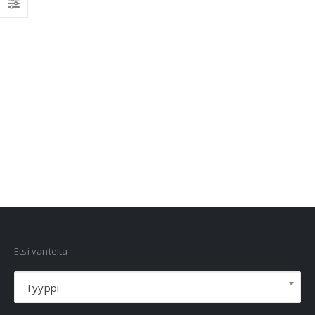
VANNEHAKU
Etsi vanteita
Tyyppi