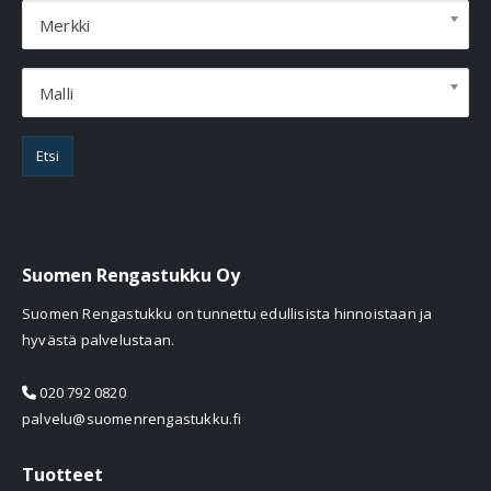
Merkki
Malli
Etsi
Suomen Rengastukku Oy
Suomen Rengastukku on tunnettu edullisista hinnoistaan ja
hyvästä palvelustaan.
020 792 0820
palvelu@suomenrengastukku.fi
Tuotteet