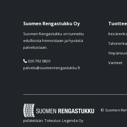
Suomen Rengastukku Oy
Tuottee
Suomen Rengastukku on tunnettu
Kesärenk
edullisista hinnoistaan ja hyvästä
Talvirenka
palvelustaan.
Ympärivuo
020 792 0820
Vanteet
palvelu@suomenrengastukku.fi
© Suomen Reng
pidätetään.
Toteutus: Legenda Oy