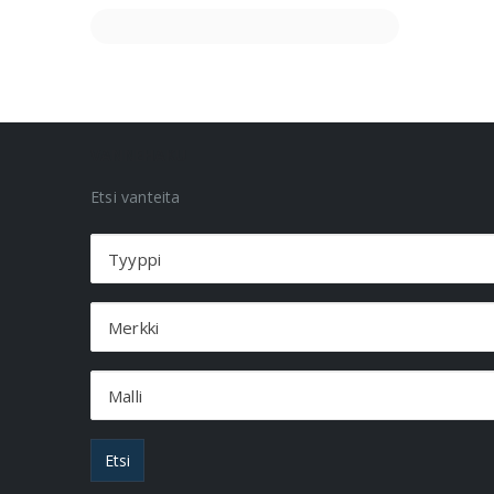
VANNEHAKU
Etsi vanteita
Tyyppi
Merkki
Malli
Etsi