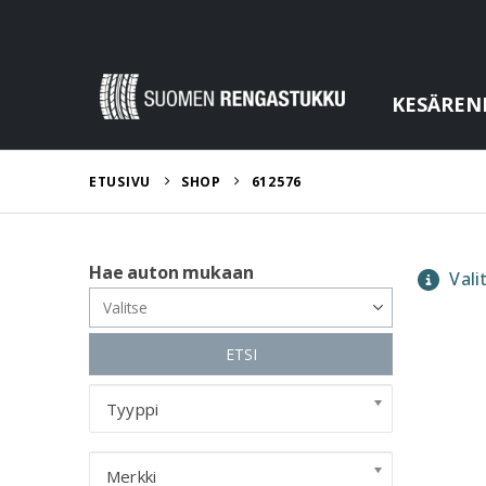
KESÄREN
ETUSIVU
SHOP
612576
Hae auton mukaan
Valit
ETSI
Tyyppi
Merkki