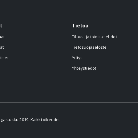
t
Tietoa
aat
Tilaus- ja toimitusehdot
at
Tietosuojaseloste
tiset
Yritys
Yhteystiedot
astukku 2019. Kaikki oikeudet