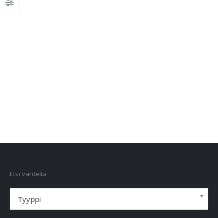
VANNEHAKU
Etsi vanteita
Tyyppi