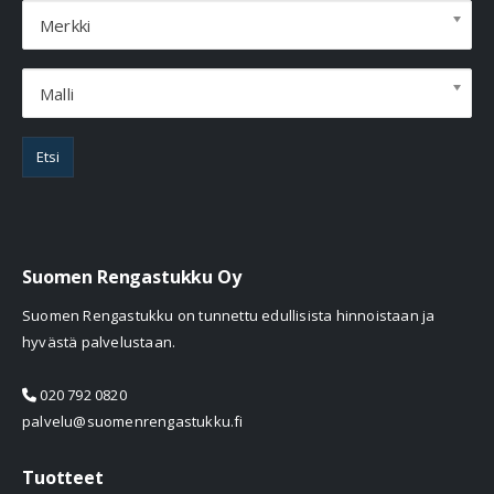
Merkki
Malli
Etsi
Suomen Rengastukku Oy
Suomen Rengastukku on tunnettu edullisista hinnoistaan ja
hyvästä palvelustaan.
020 792 0820
palvelu@suomenrengastukku.fi
Tuotteet