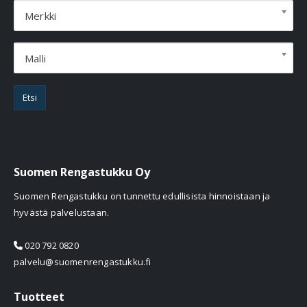
Merkki
Malli
Etsi
Suomen Rengastukku Oy
Suomen Rengastukku on tunnettu edullisista hinnoistaan ja
hyvästä palvelustaan.
020 792 0820
palvelu@suomenrengastukku.fi
Tuotteet