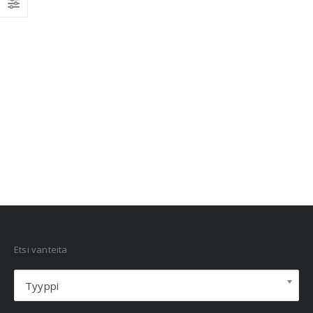
VANNEHAKU
Etsi vanteita
Tyyppi