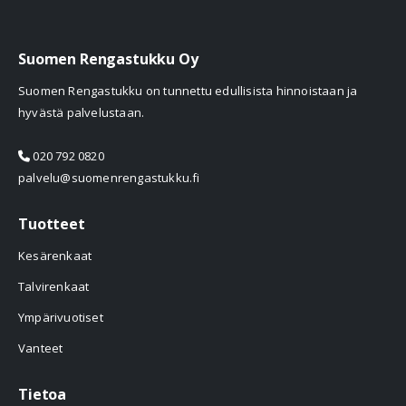
Suomen Rengastukku Oy
Suomen Rengastukku on tunnettu edullisista hinnoistaan ja
hyvästä palvelustaan.
020 792 0820
palvelu@suomenrengastukku.fi
Tuotteet
Kesärenkaat
Talvirenkaat
Ympärivuotiset
Vanteet
Tietoa