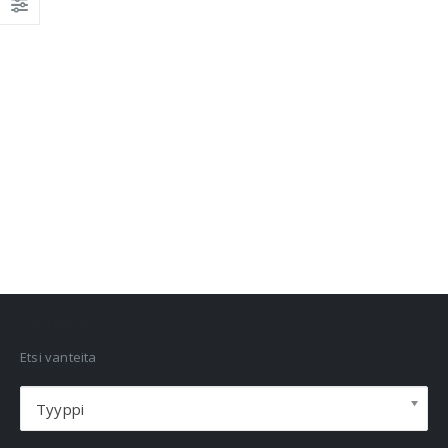
VANNEHAKU
Etsi vanteita
Tyyppi