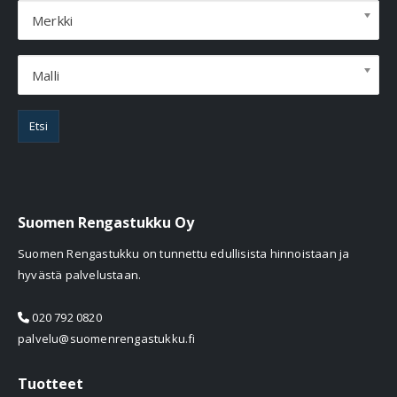
Merkki
Malli
Etsi
Suomen Rengastukku Oy
Suomen Rengastukku on tunnettu edullisista hinnoistaan ja
hyvästä palvelustaan.
020 792 0820
palvelu@suomenrengastukku.fi
Tuotteet