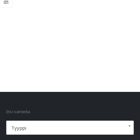
VANNEHAKU
Etsi vanteita
Tyyppi