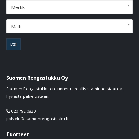
Merkki
Malli
Etsi
Suomen Rengastukku Oy
Suomen Rengastukku on tunnettu edullisista hinnoistaan ja
hyvästä palvelustaan.
020 792 0820
palvelu@suomenrengastukku.fi
Tuotteet