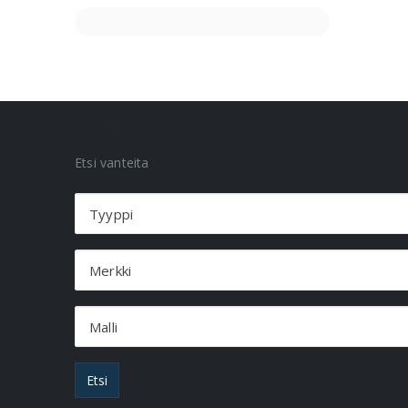
VANNEHAKU
Etsi vanteita
Tyyppi
Merkki
Malli
Etsi