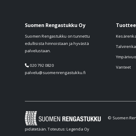
Suomen Rengastukku Oy
Tuottee
Suomen Rengastukku on tunnettu
Kesärenk
edullisista hinnoistaan ja hyvästä
Talvirenka
palvelustaan.
Ympärivuo
020 792 0820
Vanteet
palvelu@suomenrengastukku.fi
© Suomen Reng
pidätetään.
Toteutus: Legenda Oy