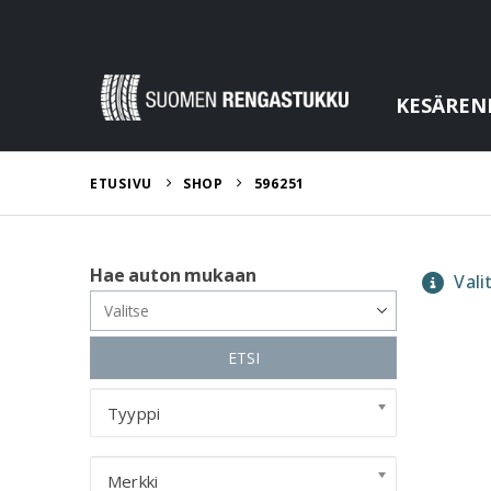
KESÄREN
ETUSIVU
SHOP
596251
Hae auton mukaan
Valit
ETSI
Tyyppi
Merkki