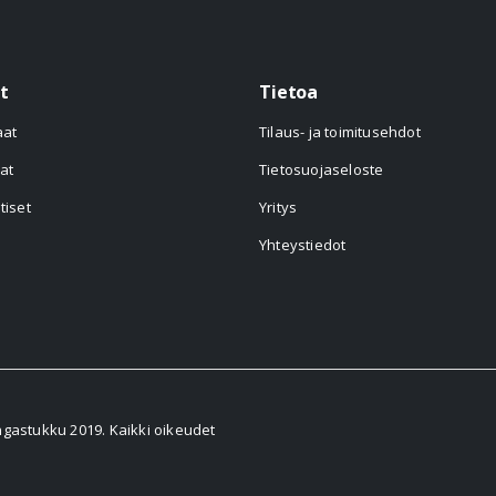
t
Tietoa
aat
Tilaus- ja toimitusehdot
at
Tietosuojaseloste
tiset
Yritys
Yhteystiedot
astukku 2019. Kaikki oikeudet