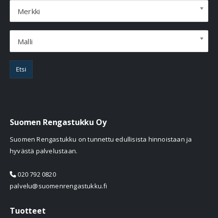
Merkki
Malli
Etsi
Suomen Rengastukku Oy
Suomen Rengastukku on tunnettu edullisista hinnoistaan ja
hyvästä palvelustaan.
020 792 0820
palvelu@suomenrengastukku.fi
Tuotteet