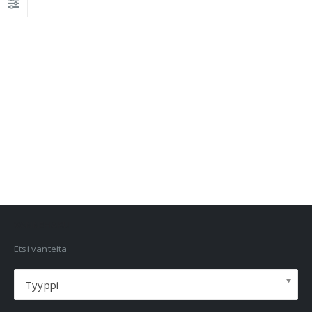
VANNEHAKU
Etsi vanteita
Tyyppi