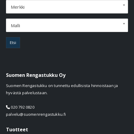
Merkki
Malli
Etsi
Suomen Rengastukku Oy
Suomen Rengastukku on tunnettu edullisista hinnoistaan ja
hyvästä palvelustaan.
020 792 0820
palvelu@suomenrengastukku.fi
Tuotteet