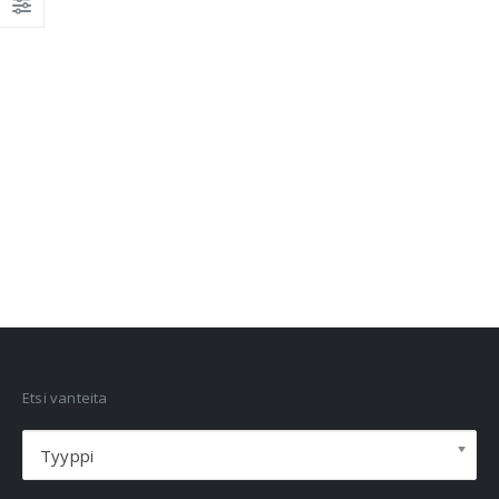
VANNEHAKU
Etsi vanteita
Tyyppi