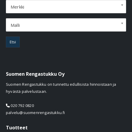
Merkki
Malli
Etsi
Suomen Rengastukku Oy
Suomen Rengastukku on tunnettu edullisista hinnoistaan ja
hyvästä palvelustaan.
020 792 0820
palvelu@suomenrengastukku.fi
Tuotteet