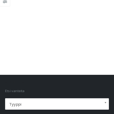
VANNEHAKU
Etsi vanteita
Tyyppi