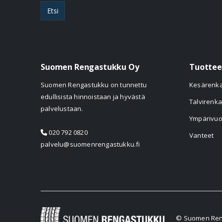
Etsi
Suomen Rengastukku Oy
Tuottee
Suomen Rengastukku on tunnettu
Kesärenk
edullisista hinnoistaan ja hyvästä
Talvirenka
palvelustaan.
Ympärivuo
020 792 0820
Vanteet
palvelu@suomenrengastukku.fi
© Suomen Reng