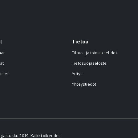
t
Tietoa
aat
Tilaus- ja toimitusehdot
at
Tietosuojaseloste
tiset
Yritys
Yhteystiedot
astukku 2019. Kaikki oikeudet