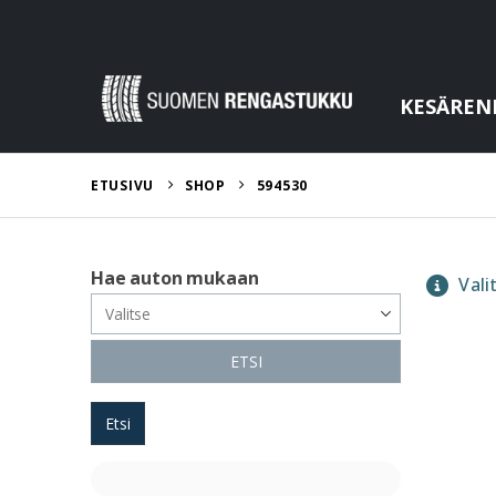
KESÄREN
ETUSIVU
SHOP
594530
Hae auton mukaan
Valit
ETSI
Etsi