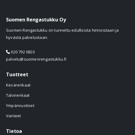
Suomen Rengastukku Oy
Suomen Rengastukku on tunnettu edullisista hinnoistaan ja
hyvästä palvelustaan.
020 792 0820
palvelu@suomenrengastukku.fi
Tuotteet
Kesärenkaat
Talvirenkaat
Ympärivuotiset
Vanteet
Tietoa