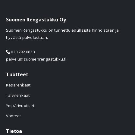
Suomen Rengastukku Oy
Suomen Rengastukku on tunnettu edullisista hinnoistaan ja
hyvästä palvelustaan.
020 792 0820
palvelu@suomenrengastukku.fi
Tuotteet
Kesärenkaat
Talvirenkaat
Ympärivuotiset
Vanteet
Tietoa