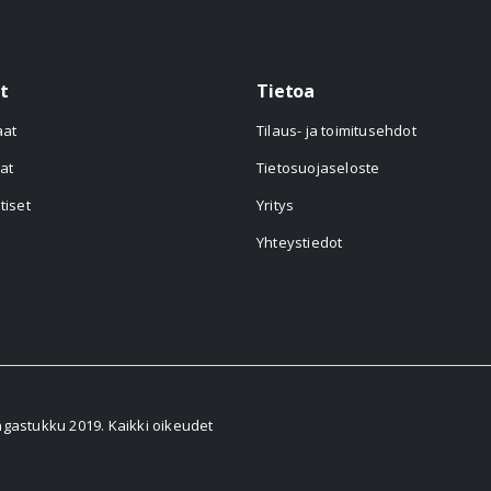
t
Tietoa
aat
Tilaus- ja toimitusehdot
at
Tietosuojaseloste
tiset
Yritys
Yhteystiedot
astukku 2019. Kaikki oikeudet