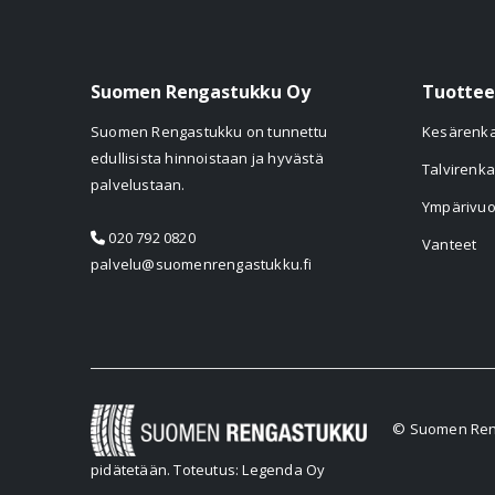
Suomen Rengastukku Oy
Tuottee
Suomen Rengastukku on tunnettu
Kesärenk
edullisista hinnoistaan ja hyvästä
Talvirenka
palvelustaan.
Ympärivuo
020 792 0820
Vanteet
palvelu@suomenrengastukku.fi
© Suomen Reng
pidätetään.
Toteutus: Legenda Oy