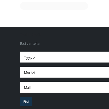
VANNEHAKU
Etsi vanteita
Tyyppi
Merkki
Malli
Etsi