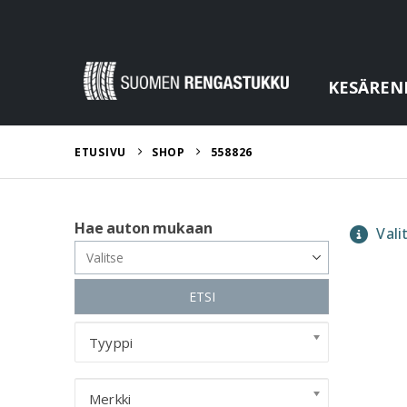
KESÄREN
ETUSIVU
SHOP
558826
Hae auton mukaan
Valit
ETSI
Tyyppi
Merkki