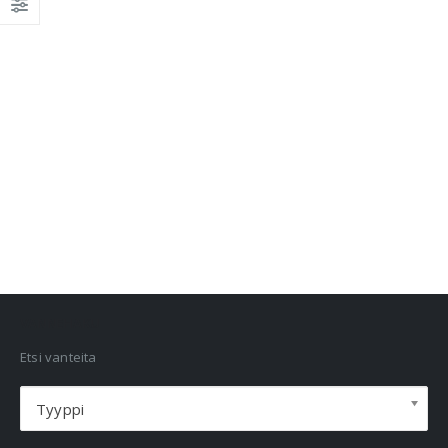
VANNEHAKU
Etsi vanteita
Tyyppi