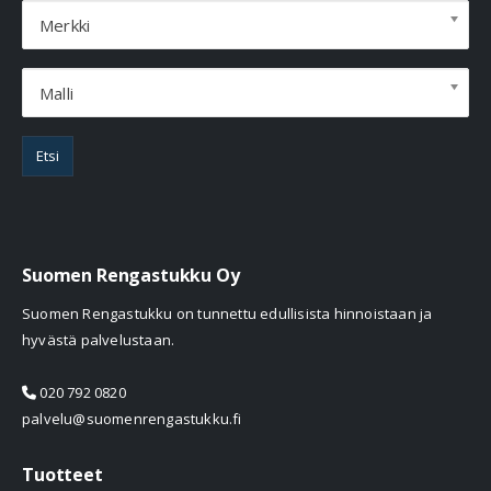
Merkki
Malli
Etsi
Suomen Rengastukku Oy
Suomen Rengastukku on tunnettu edullisista hinnoistaan ja
hyvästä palvelustaan.
020 792 0820
palvelu@suomenrengastukku.fi
Tuotteet