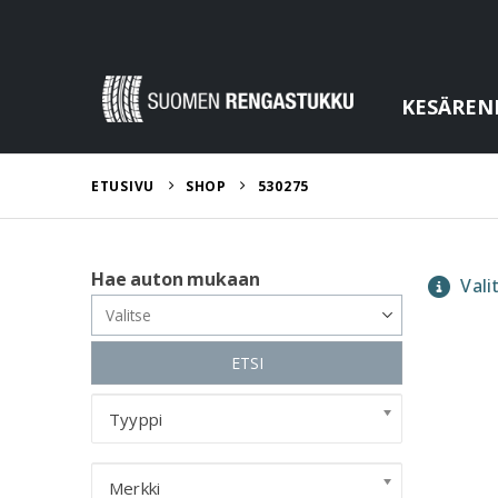
KESÄREN
ETUSIVU
SHOP
530275
Hae auton mukaan
Valit
ETSI
Tyyppi
Merkki