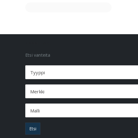
VANNEHAKU
Etsi vanteita
Tyyppi
Merkki
Malli
Etsi