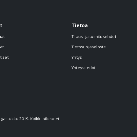
t
Tietoa
aat
Tilaus- ja toimitusehdot
at
Tietosuojaseloste
tiset
Yritys
Yhteystiedot
astukku 2019. Kaikki oikeudet