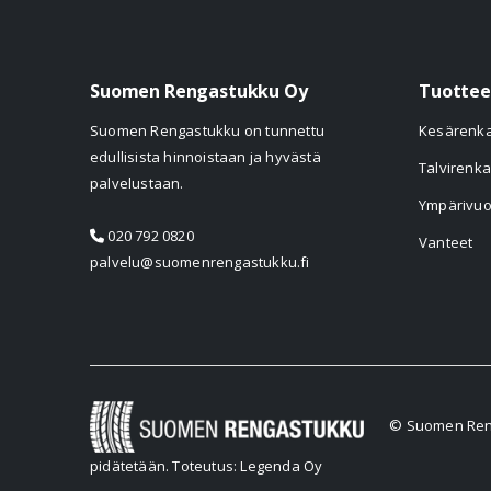
Suomen Rengastukku Oy
Tuottee
Suomen Rengastukku on tunnettu
Kesärenk
edullisista hinnoistaan ja hyvästä
Talvirenka
palvelustaan.
Ympärivuo
020 792 0820
Vanteet
palvelu@suomenrengastukku.fi
© Suomen Reng
pidätetään.
Toteutus: Legenda Oy