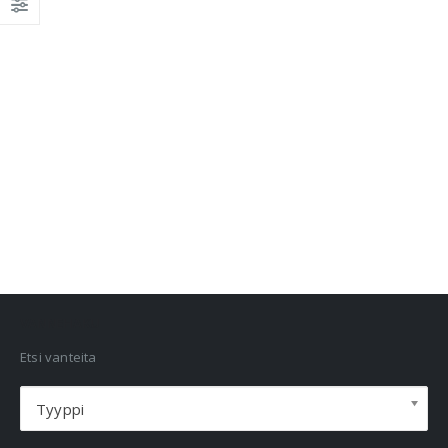
VANNEHAKU
Etsi vanteita
Tyyppi