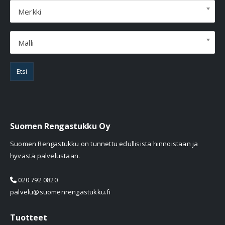
Merkki
Malli
Etsi
Suomen Rengastukku Oy
Suomen Rengastukku on tunnettu edullisista hinnoistaan ja
hyvästä palvelustaan.
020 792 0820
palvelu@suomenrengastukku.fi
Tuotteet