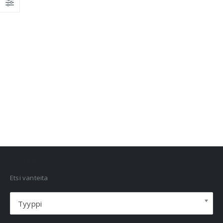
VANNEHAKU
Etsi vanteita
Tyyppi