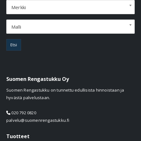
Merkki
Malli
Etsi
Suomen Rengastukku Oy
Suomen Rengastukku on tunnettu edullisista hinnoistaan ja
hyvästä palvelustaan.
020 792 0820
palvelu@suomenrengastukku.fi
Tuotteet