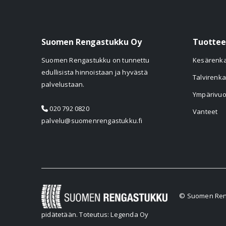
Suomen Rengastukku Oy
Tuottee
Suomen Rengastukku on tunnettu
Kesärenk
edullisista hinnoistaan ja hyvästä
Talvirenka
palvelustaan.
Ympärivuo
020 792 0820
Vanteet
palvelu@suomenrengastukku.fi
© Suomen Reng
pidätetään.
Toteutus: Legenda Oy