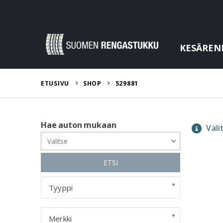
KESÄREN
ETUSIVU
SHOP
529881
Hae auton mukaan
Valit
ETSI
Tyyppi
Merkki