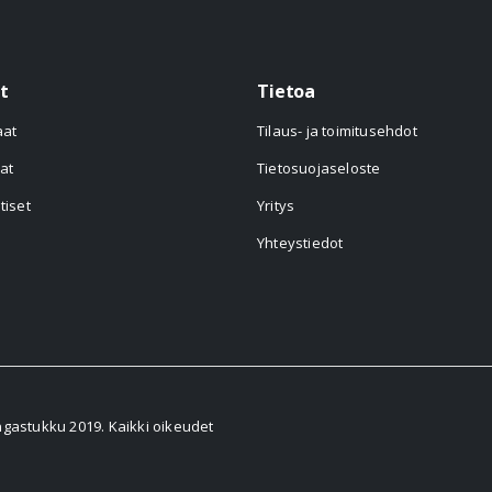
t
Tietoa
aat
Tilaus- ja toimitusehdot
at
Tietosuojaseloste
tiset
Yritys
Yhteystiedot
astukku 2019. Kaikki oikeudet