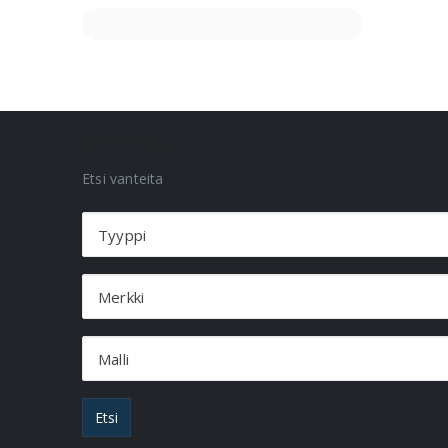
VANNEHAKU
Etsi vanteita
Tyyppi
Merkki
Malli
Etsi