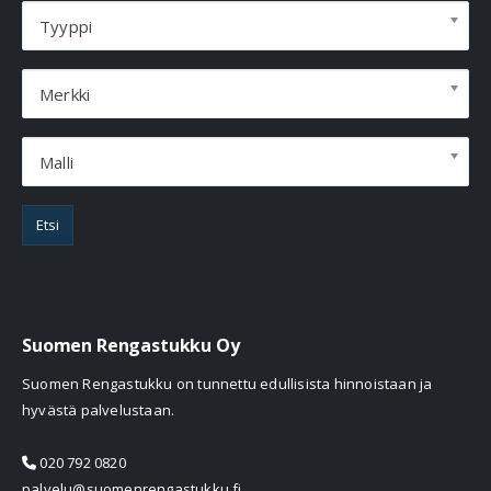
Tyyppi
Merkki
Malli
Etsi
Suomen Rengastukku Oy
Suomen Rengastukku on tunnettu edullisista hinnoistaan ja
hyvästä palvelustaan.
020 792 0820
palvelu@suomenrengastukku.fi