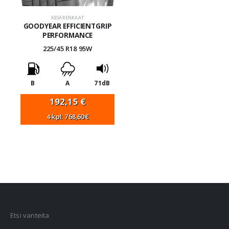
KESÄRENKAAT
GOODYEAR EFFICIENTGRIP
PERFORMANCE
225/45 R18 95W
B
A
71dB
192,15
€
4 kpl: 768,60€
VANNEHAKU
Etsi vanteita