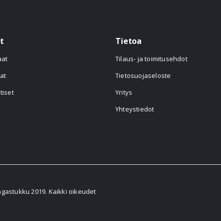
t
Tietoa
aat
Tilaus- ja toimitusehdot
at
Tietosuojaseloste
tiset
Yritys
Yhteystiedot
astukku 2019. Kaikki oikeudet