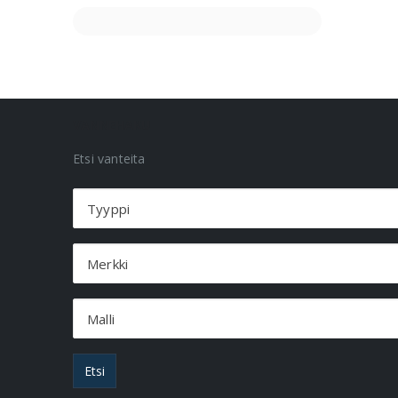
VANNEHAKU
Etsi vanteita
Tyyppi
Merkki
Malli
Etsi