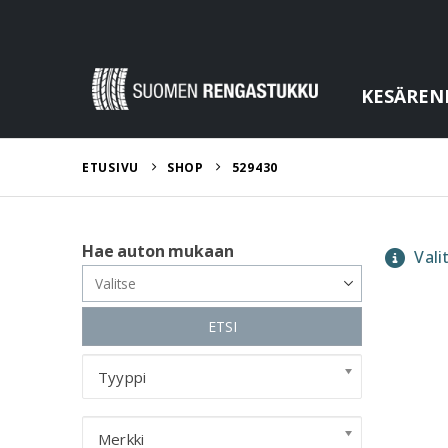
KESÄREN
ETUSIVU
SHOP
529430
Hae auton mukaan
Valit
ETSI
Tyyppi
Merkki