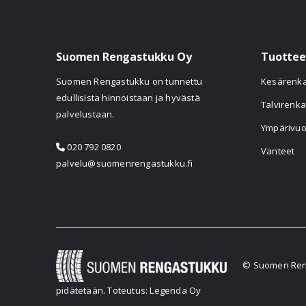
Suomen Rengastukku Oy
Tuottee
Suomen Rengastukku on tunnettu
Kesärenk
edullisista hinnoistaan ja hyvästä
Talvirenka
palvelustaan.
Ympärivuo
020 792 0820
Vanteet
palvelu@suomenrengastukku.fi
© Suomen Reng
pidätetään.
Toteutus: Legenda Oy