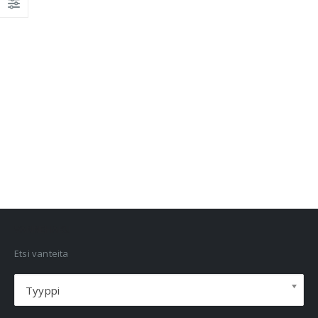
VANNEHAKU
Etsi vanteita
Tyyppi