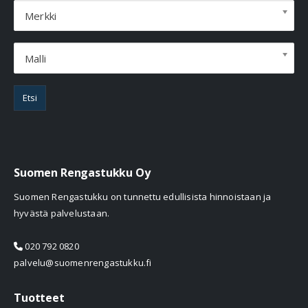
Merkki
Malli
Etsi
Suomen Rengastukku Oy
Suomen Rengastukku on tunnettu edullisista hinnoistaan ja
hyvästä palvelustaan.
020 792 0820
palvelu@suomenrengastukku.fi
Tuotteet