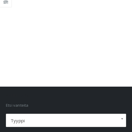
VANNEHAKU
Etsi vanteita
Tyyppi