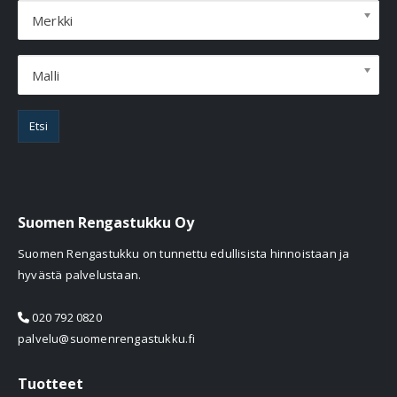
Merkki
Malli
Etsi
Suomen Rengastukku Oy
Suomen Rengastukku on tunnettu edullisista hinnoistaan ja
hyvästä palvelustaan.
020 792 0820
palvelu@suomenrengastukku.fi
Tuotteet