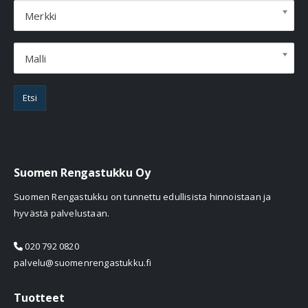
Merkki
Malli
Etsi
Suomen Rengastukku Oy
Suomen Rengastukku on tunnettu edullisista hinnoistaan ja
hyvästä palvelustaan.
020 792 0820
palvelu@suomenrengastukku.fi
Tuotteet