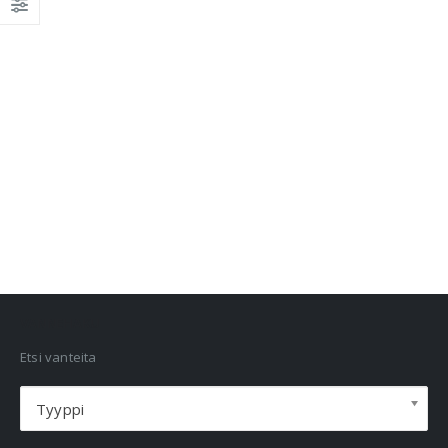
VANNEHAKU
Etsi vanteita
Tyyppi