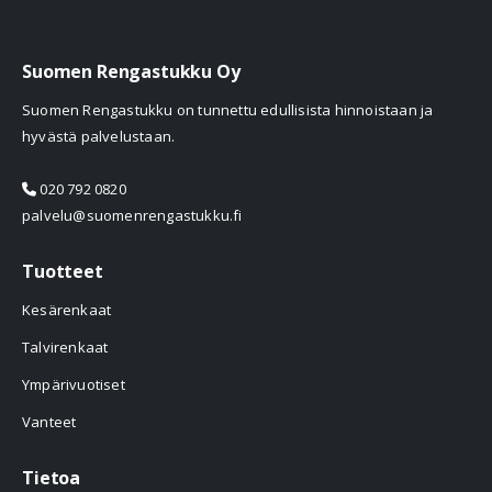
Suomen Rengastukku Oy
Suomen Rengastukku on tunnettu edullisista hinnoistaan ja
hyvästä palvelustaan.
020 792 0820
palvelu@suomenrengastukku.fi
Tuotteet
Kesärenkaat
Talvirenkaat
Ympärivuotiset
Vanteet
Tietoa