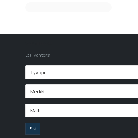
VANNEHAKU
Etsi vanteita
Tyyppi
Merkki
Malli
Etsi