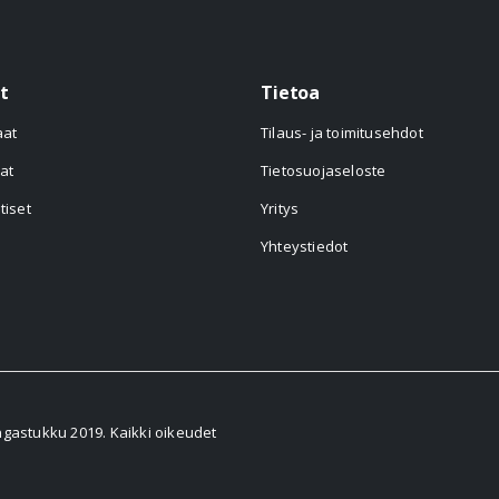
t
Tietoa
aat
Tilaus- ja toimitusehdot
at
Tietosuojaseloste
tiset
Yritys
Yhteystiedot
astukku 2019. Kaikki oikeudet