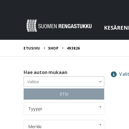
KESÄREN
ETUSIVU
SHOP
493826
Hae auton mukaan
Valit
ETSI
Tyyppi
Merkki