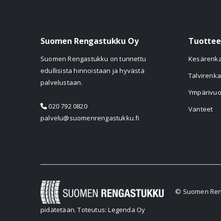
Suomen Rengastukku Oy
Tuottee
Suomen Rengastukku on tunnettu
Kesärenk
edullisista hinnoistaan ja hyvästä
Talvirenka
palvelustaan.
Ympärivuo
020 792 0820
Vanteet
palvelu@suomenrengastukku.fi
© Suomen Reng
pidätetään.
Toteutus: Legenda Oy