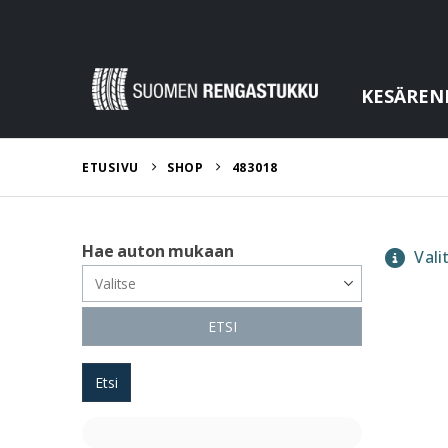
KESÄREN
ETUSIVU
SHOP
483018
Hae auton mukaan
Valit
ETSI
Etsi