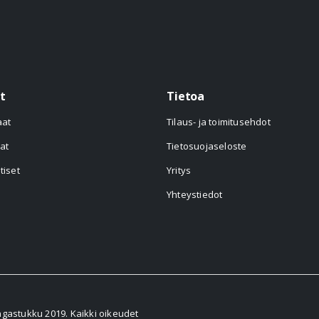
t
Tietoa
aat
Tilaus- ja toimitusehdot
at
Tietosuojaseloste
tiset
Yritys
Yhteystiedot
astukku 2019. Kaikki oikeudet