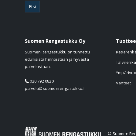
Etsi
Suomen Rengastukku Oy
Tuottee
Suomen Rengastukku on tunnettu
Kesärenk
edullisista hinnoistaan ja hyvästä
Talvirenka
palvelustaan.
Ympärivuo
020 792 0820
Vanteet
palvelu@suomenrengastukku.fi
© Suomen Reng