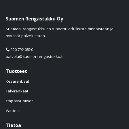
Suomen Rengastukku Oy
Suomen Rengastukku on tunnettu edullisista hinnoistaan ja
hyvästä palvelustaan.
020 792 0820
palvelu@suomenrengastukku.fi
Tuotteet
Kesärenkaat
Talvirenkaat
Ympärivuotiset
Vanteet
Tietoa