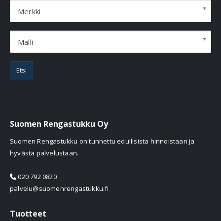
Merkki
Malli
Etsi
Suomen Rengastukku Oy
Suomen Rengastukku on tunnettu edullisista hinnoistaan ja
hyvästä palvelustaan.
020 792 0820
palvelu@suomenrengastukku.fi
Tuotteet