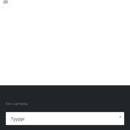
VANNEHAKU
Etsi vanteita
Tyyppi