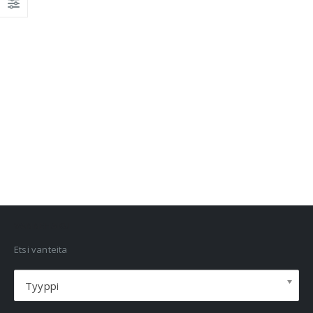
VANNEHAKU
Etsi vanteita
Tyyppi