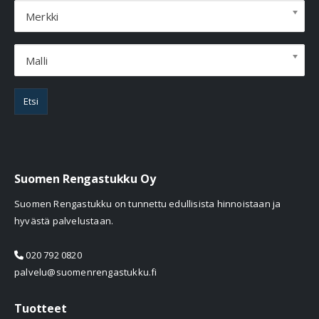
Merkki
Malli
Etsi
Suomen Rengastukku Oy
Suomen Rengastukku on tunnettu edullisista hinnoistaan ja
hyvästä palvelustaan.
020 792 0820
palvelu@suomenrengastukku.fi
Tuotteet